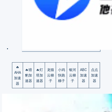
🔥
🔥猎
🔥灯
龙猫
小鸡
银河
ABC
点点
AHA
豹加
塔加
云梯
快跑
云梯
加速
加速
加速
速器
速器
子
梯子
子
器
器
器