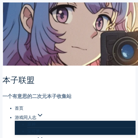
跳
到
内
容
本子联盟
一个有意思的二次元本子收集站
首页
游戏同人志
原神
宝可梦