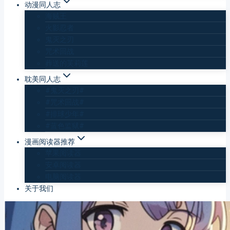
动漫同人志
海贼王
火影忍者
鬼灭之刃
咒术回战
葬送的芙莉莲
耽美同人志
#鬼灭之刃#
#咒术回战#
#排球少年#
#蓝色监狱#
漫画阅读器推荐
苹果阅读器
安卓阅读器
电脑阅读器
关于我们